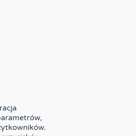
racja
parametrów,
żytkowników.