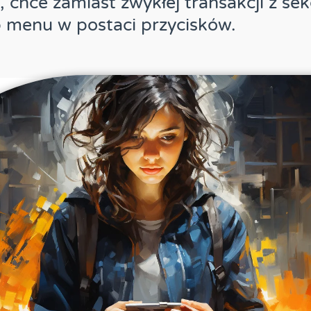
 chce zamiast zwykłej transakcji z sek
b menu w postaci przycisków.