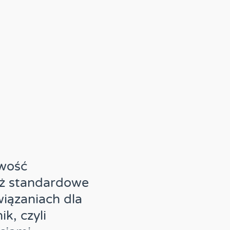
wość
iż standardowe
iązaniach dla
k, czyli