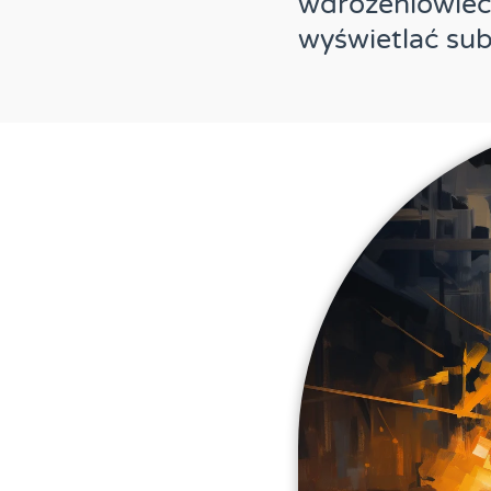
wdrożeniowiec,
wyświetlać su