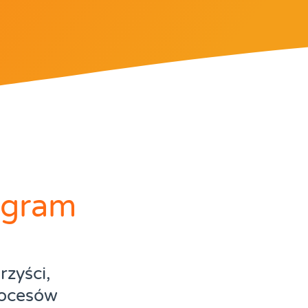
rogram
zyści,
rocesów