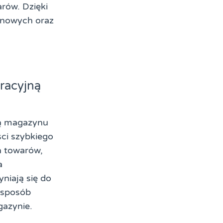
rów. Dzięki
ynowych oraz
racyjną
ą magazynu
ci szybkiego
h towarów,
a
niają się do
 sposób
gazynie.