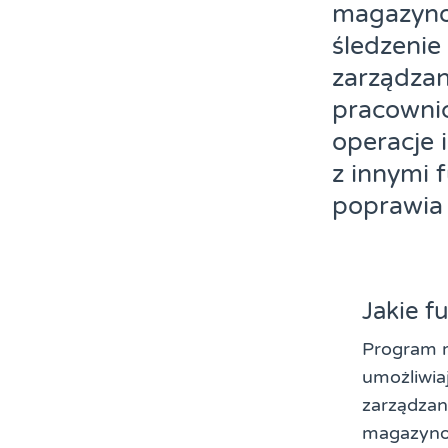
magazyno
śledzeni
zarządzan
pracowni
operacje 
z innymi 
poprawia 
Jakie 
Program 
umożliwia
zarządzan
magazyno