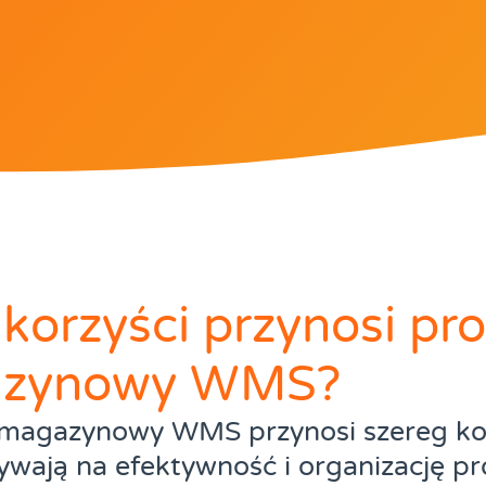
 korzyści przynosi p
zynowy WMS?
magazynowy WMS przynosi szereg kor
ywają na efektywność i organizację p