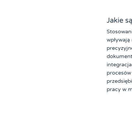
Jakie 
Stosowani
wpływają 
precyzyjn
dokument
integracj
procesów 
przedsięb
pracy w m