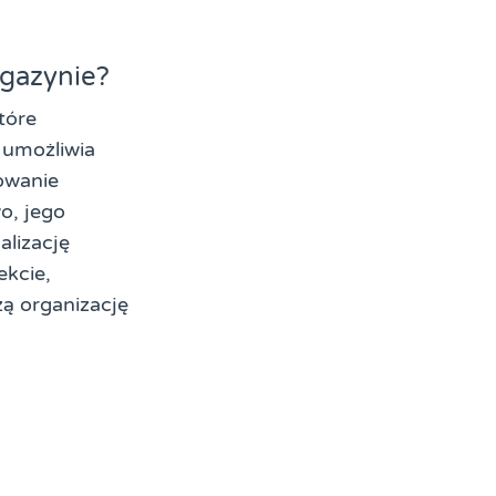
gazynie?
tóre
 umożliwia
owanie
o, jego
lizację
ekcie,
zą organizację