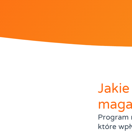
Jakie
maga
Program 
które wpł