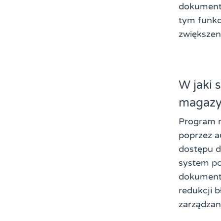
dokumentó
tym funkc
zwiększen
W jaki
magaz
Program 
poprzez a
dostępu d
system po
dokumentó
redukcji 
zarządzan