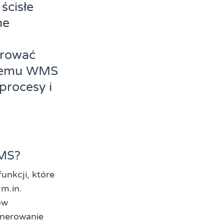
ścisłe
ne
orować
ystemu WMS
procesy i
WMS?
nkcji, które
m.in.
ów
nerowanie