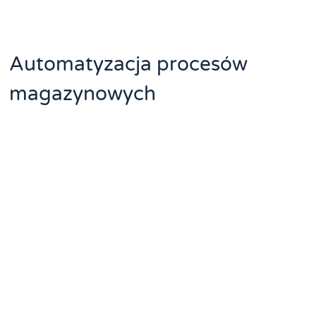
Automatyzacja procesów
magazynowych
Zaawansowane funkcje systemu WMS obejmują
automatyczne skanowanie kodów kreskowych i obsługę
Voice Picking. System umożliwia precyzyjne przypisywanie
lokalizacji do nośników logistycznych. Zapewnia pełną
kontrolę nad przepływem towarów w magazynie. Integracja
z innymi narzędziami zwiększa efektywność operacji
magazynowych.
Poznaj automatyzację magazynu