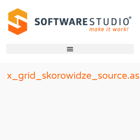
x_grid_skorowidze_source.a