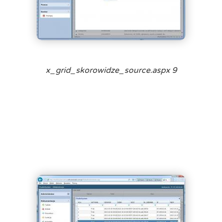
x_grid_skorowidze_source.aspx 9