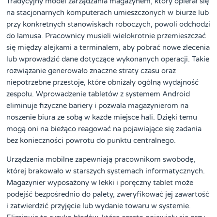
Tradycyjny model zarządzania magazynem, który opierał się
na stacjonarnych komputerach umieszczonych w biurze lub
przy konkretnych stanowiskach roboczych, powoli odchodzi
do lamusa. Pracownicy musieli wielokrotnie przemieszczać
się między alejkami a terminalem, aby pobrać nowe zlecenia
lub wprowadzić dane dotyczące wykonanych operacji. Takie
rozwiązanie generowało znaczne straty czasu oraz
niepotrzebne przestoje, które obniżały ogólną wydajność
zespołu. Wprowadzenie tabletów z systemem Android
eliminuje fizyczne bariery i pozwala magazynierom na
noszenie biura ze sobą w każde miejsce hali. Dzięki temu
mogą oni na bieżąco reagować na pojawiające się zadania
bez konieczności powrotu do punktu centralnego.
Urządzenia mobilne zapewniają pracownikom swobodę,
której brakowało w starszych systemach informatycznych.
Magazynier wyposażony w lekki i poręczny tablet może
podejść bezpośrednio do palety, zweryfikować jej zawartość
i zatwierdzić przyjęcie lub wydanie towaru w systemie.