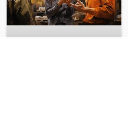
Braki z inwentury
Oprogramowanie magazynowe Studio WMS.net
to narzędzie, które znacząco ułatwia zarządzanie
magazynem i procesami z nim związanymi.