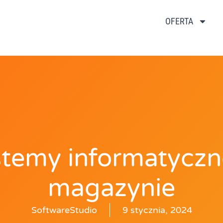
OFERTA
stemy informatyczn
magazynie
SoftwareStudio
9 stycznia, 2024