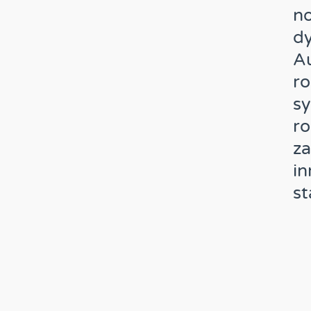
no
dy
Au
r
sy
ro
z
in
st