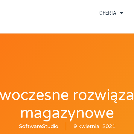
OFERTA
woczesne rozwiąza
magazynowe
SoftwareStudio
9 kwietnia, 2021