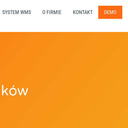
SYSTEM WMS
O FIRMIE
KONTAKT
DEMO
ików