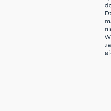
d
Dz
ma
ni
W
za
e