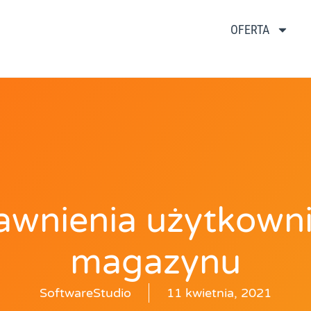
OFERTA
awnienia użytkown
magazynu
SoftwareStudio
11 kwietnia, 2021