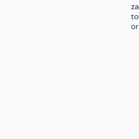
za
to
or