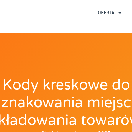
OFERTA
Kody kreskowe do
znakowania miejsc
kładowania towar