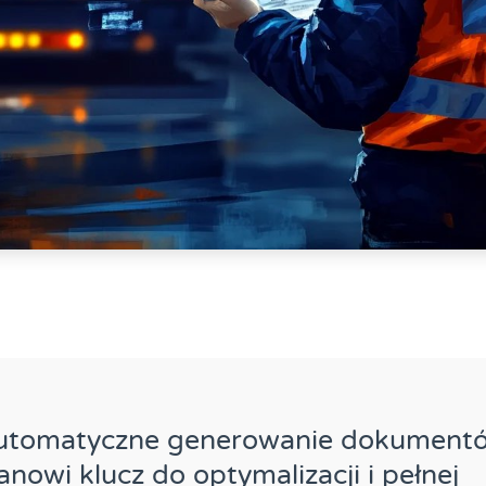
utomatyczne generowanie dokument
anowi klucz do optymalizacji i pełnej