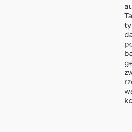
a
Ta
t
da
po
ba
g
zw
rz
wa
ko