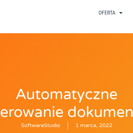
OFERTA
Automatyczne
erowanie dokume
SoftwareStudio
1 marca, 2022