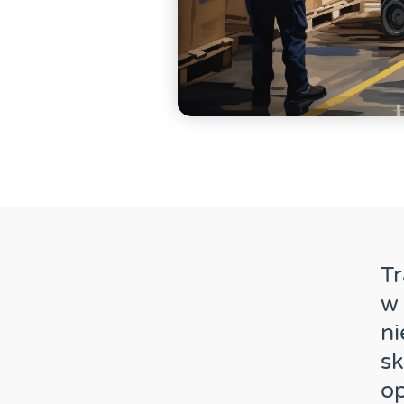
T
w
ni
sk
o