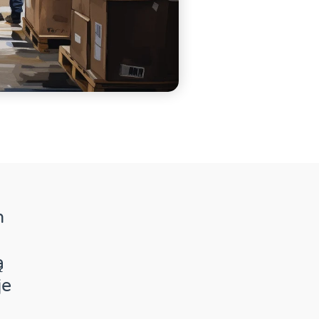
h
ą
je