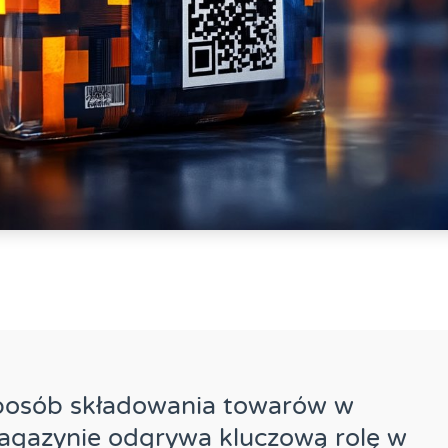
posób składowania towarów w
agazynie odgrywa kluczową rolę w