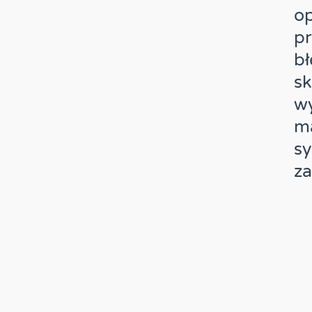
op
pr
b
sk
wy
ma
sy
z