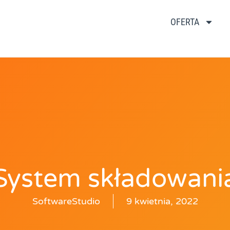
OFERTA
System składowani
SoftwareStudio
9 kwietnia, 2022