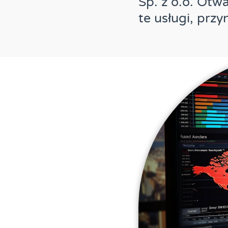
Sp. z o.o. Otw
te usługi, przy