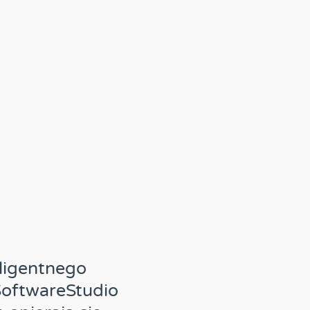
eligentnego
SoftwareStudio