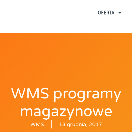
OFERTA
WMS programy
magazynowe
WMS
13 grudnia, 2017