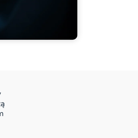
y
zą
m