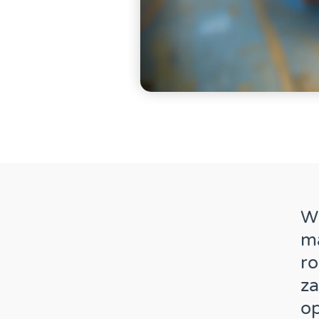
W 
m
r
za
op