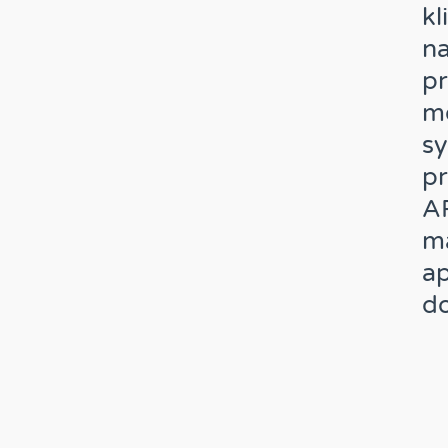
kl
na
p
mo
sy
pr
A
m
ap
do