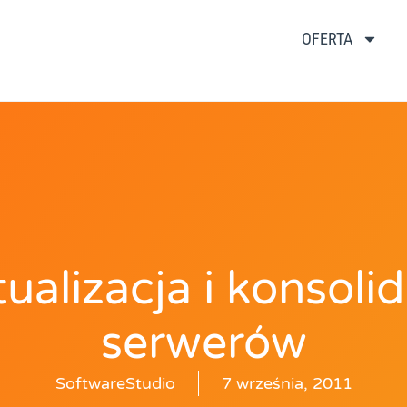
OFERTA
ualizacja i konsoli
serwerów
SoftwareStudio
7 września, 2011