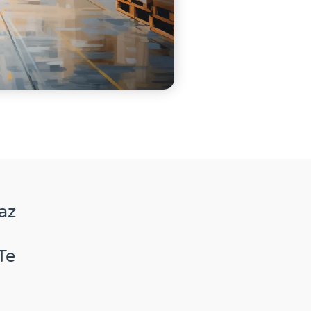
az
Te