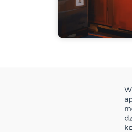
Wi
ap
mo
dz
ko