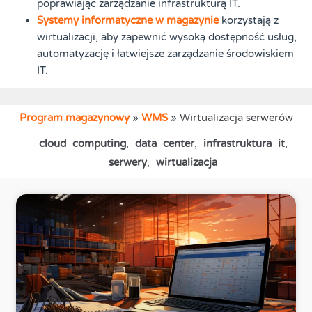
poprawiając zarządzanie infrastrukturą IT.
Systemy informatyczne w magazynie
korzystają z
wirtualizacji, aby zapewnić wysoką dostępność usług,
automatyzację i łatwiejsze zarządzanie środowiskiem
IT.
Program magazynowy
»
WMS
»
Wirtualizacja serwerów
cloud computing
,
data center
,
infrastruktura it
,
serwery
,
wirtualizacja