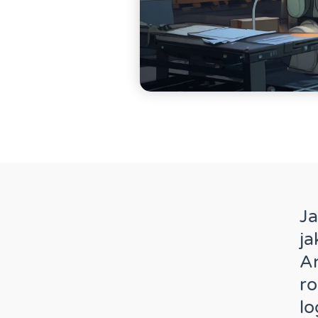
J
j
A
r
lo