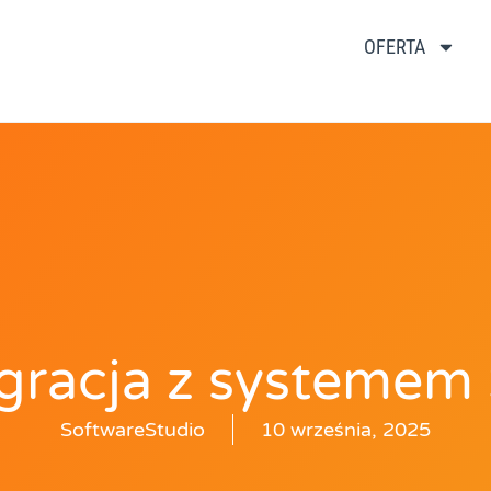
OFERTA
egracja z systemem
SoftwareStudio
10 września, 2025