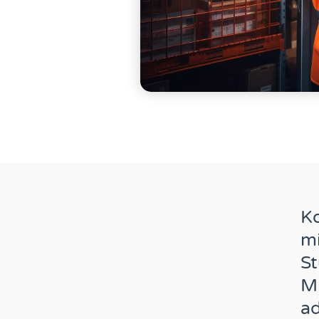
K
m
S
M
a