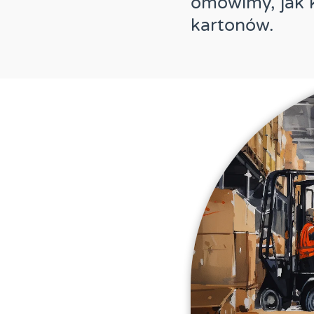
omówimy, jak k
kartonów.