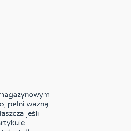
 magazynowym
o, pełni ważną
szcza jeśli
rtykule