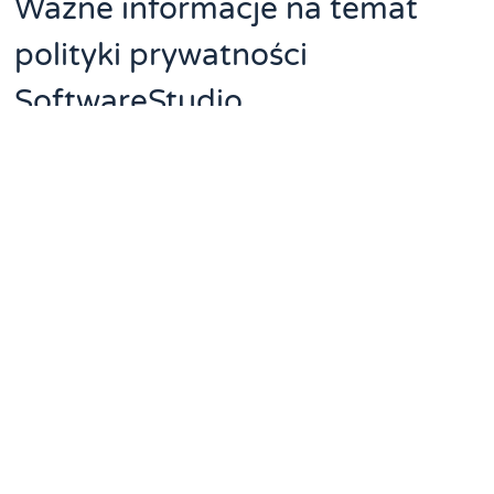
Ważne informacje na temat
polityki prywatności
SoftwareStudio
Firma SoftwareStudio przykłada dużą wagę do kwestii
ochrony danych osobowych, co jest niezwykle istotne w
dzisiejszym świecie. Polityka prywatności, którą stosują, ma
na celu zapewnienie, że dane klientów są bezpieczne i
przetwarzane w sposób transparentny. Dokument ten
szczegółowo opisuje, jakie informacje są gromadzone, w
jakim celu i jak długo są przechowywane. Z tego powodu
warto zapoznać się z jego treścią, aby być w pełni
świadomym swoich praw.
W polityce prywatności znajdziesz informacje o tym, w jaki
sposób firma korzysta z plików cookies oraz innych
technologii śledzących. Jest tam również mowa o prawach,