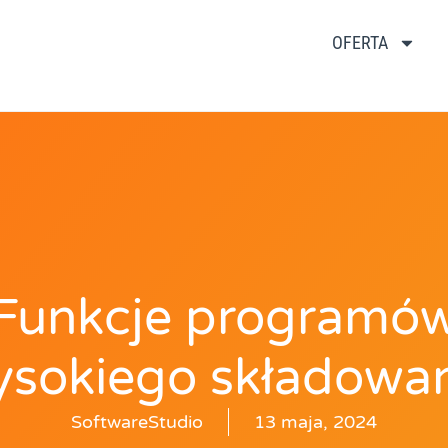
OFERTA
Funkcje programó
sokiego składowa
SoftwareStudio
13 maja, 2024