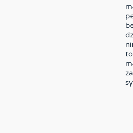
m
pe
b
dz
ni
t
m
z
sy