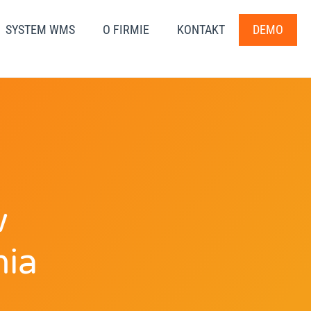
SYSTEM WMS
O FIRMIE
KONTAKT
DEMO
w
nia