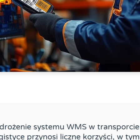
drożenie systemu WMS w transporcie 
gistyce przynosi liczne korzyści, w tym