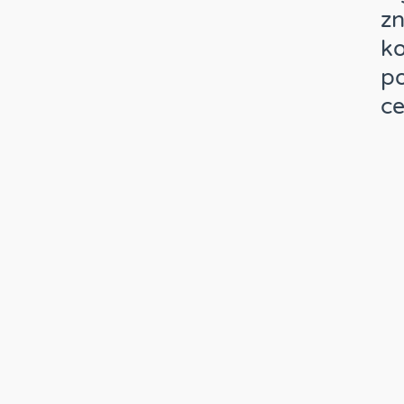
zn
ko
po
ce