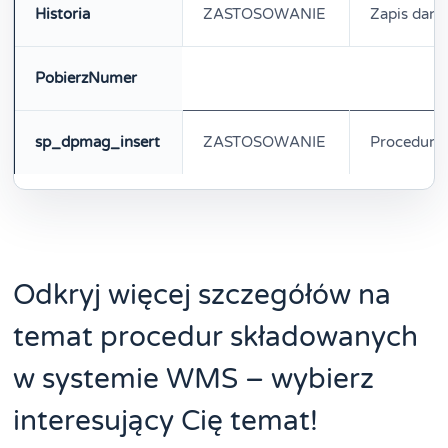
Historia
ZASTOSOWANIE
Zapis danyc
PobierzNumer
sp_dpmag_insert
ZASTOSOWANIE
Procedura
Odkryj więcej szczegółów na
temat procedur składowanych
w systemie WMS – wybierz
interesujący Cię temat!