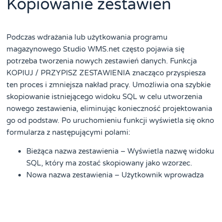
Kopiowanie zestawień
Podczas wdrażania lub użytkowania programu
magazynowego Studio WMS.net często pojawia się
potrzeba tworzenia nowych zestawień danych. Funkcja
KOPIUJ / PRZYPISZ ZESTAWIENIA znacząco przyspiesza
ten proces i zmniejsza nakład pracy. Umożliwia ona szybkie
skopiowanie istniejącego widoku SQL w celu utworzenia
nowego zestawienia, eliminując konieczność projektowania
go od podstaw. Po uruchomieniu funkcji wyświetla się okno
formularza z następującymi polami:
Bieżąca nazwa zestawienia – Wyświetla nazwę widoku
SQL, który ma zostać skopiowany jako wzorzec.
Nowa nazwa zestawienia – Użytkownik wprowadza
tutaj nową, unikalną nazwę dla tworzonego widoku
SQL.
Kod transakcji – Użytkownik definiuje unikalny, nowy