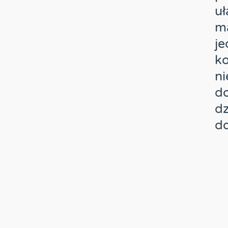
uł
ma
je
ko
ni
do
dz
d