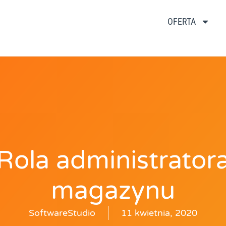
OFERTA
Rola administrator
magazynu
SoftwareStudio
11 kwietnia, 2020