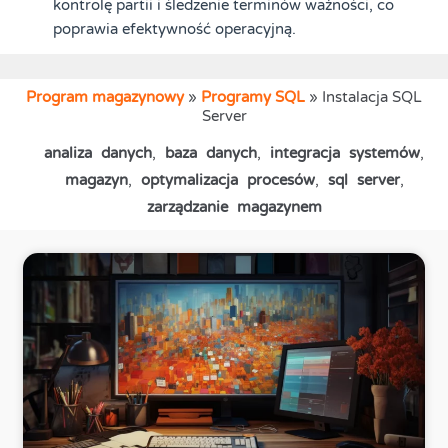
kontrolę partii i śledzenie terminów ważności, co
poprawia efektywność operacyjną.
Program magazynowy
»
Programy SQL
»
Instalacja SQL
Server
analiza danych
,
baza danych
,
integracja systemów
,
magazyn
,
optymalizacja procesów
,
sql server
,
zarządzanie magazynem