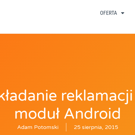
OFERTA
kładanie reklamacji
moduł Android
Adam Potomski
25 sierpnia, 2015