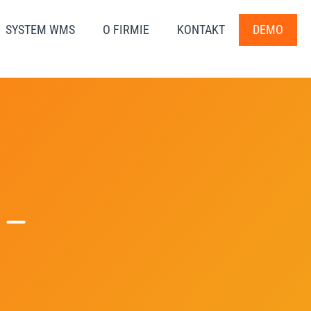
SYSTEM WMS
O FIRMIE
KONTAKT
DEMO
 –