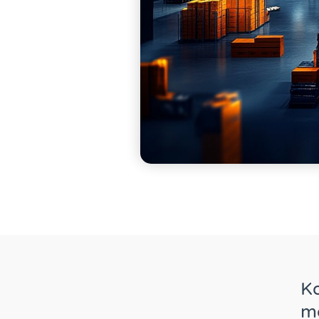
Ko
mo