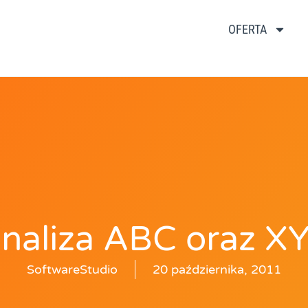
OFERTA
naliza ABC oraz X
SoftwareStudio
20 października, 2011