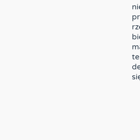
ni
pr
rz
bi
ma
te
de
si