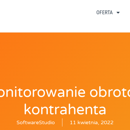
OFERTA
nitorowanie obro
kontrahenta
SoftwareStudio
11 kwietnia, 2022