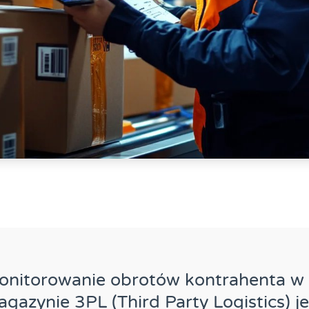
onitorowanie obrotów kontrahenta w
gazynie 3PL (Third Party Logistics) je