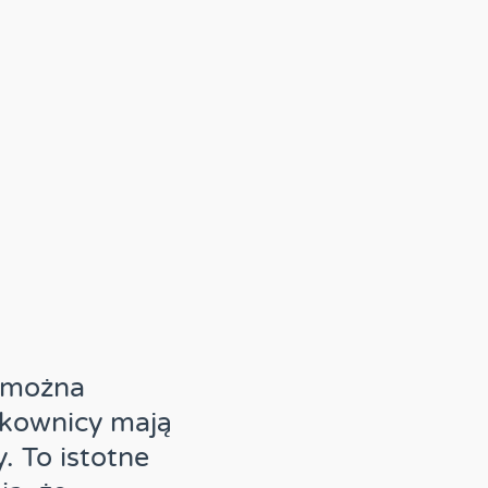
 można
tkownicy mają
. To istotne