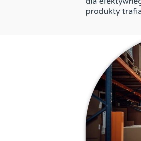
dla efektywneg
produkty trafi