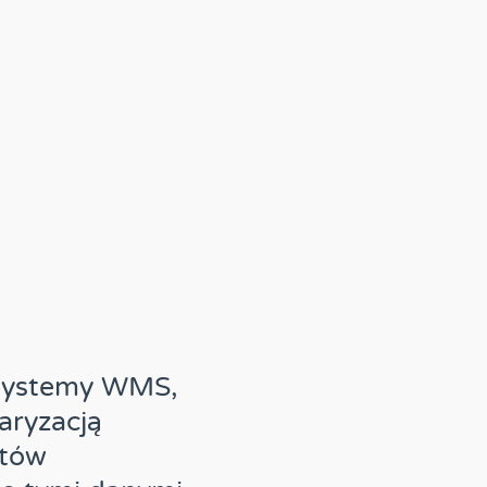
 systemy WMS,
aryzacją
ntów