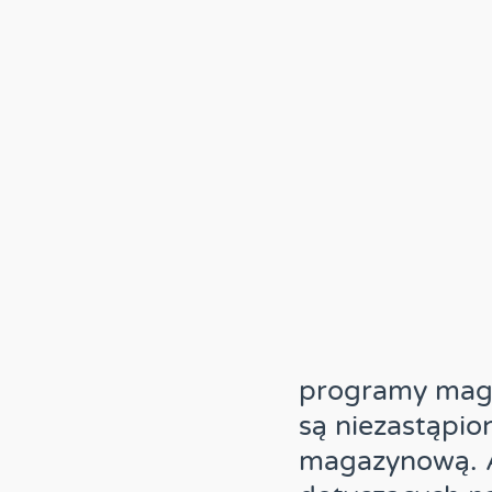
programy maga
są niezastąpi
magazynową. 