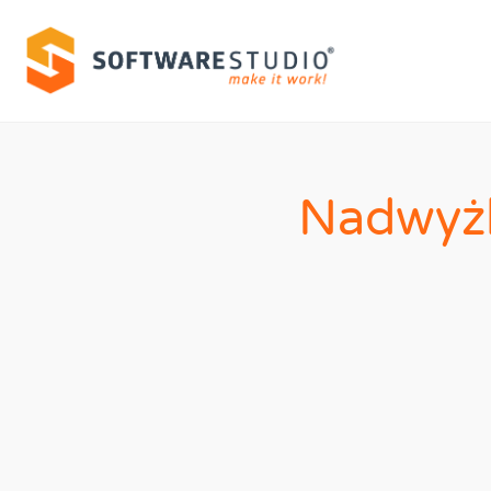
Nadwyżk