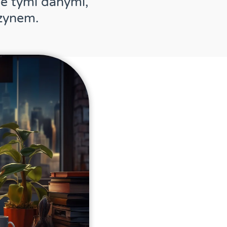
ie tymi danymi,
azynem.