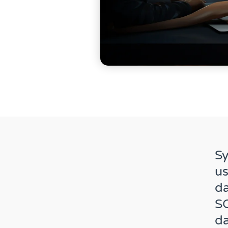
Sy
u
d
S
da