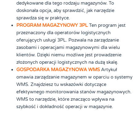
dedykowane dla tego rodzaju magazynów. To
doskonała opcja, aby sprawdzić, jak narzędzie
sprawdza się w praktyce.
PROGRAM MAGAZYNOWY 3PL
Ten program jest
przeznaczony dla operatorów logistycznych
oferujących usługi 3PL. Pozwala na zarządzanie
zasobami i operacjami magazynowymi dla wielu
klientów. Dzięki niemu możliwe jest prowadzenie
złożonych operacji logistycznych na dużą skalę.
GOSPODARKA MAGAZYNOWA WMS
Artykuł
omawia zarządzanie magazynem w oparciu o systemy
WMS. Znajdziesz tu wskazówki dotyczące
efektywnego monitorowania stanów magazynowych.
WMS to narzędzie, które znacząco wpływa na
szybkość i dokładność operacji w magazynie.
ANALIZA PRZEDWDROŻENIOWA USŁUGI
Zapoznaj
się z analizą przedwdrożeniową, która pomaga w
dostosowaniu programu magazynowego do
specyficznych potrzeb firmy. Artykuł przedstawia