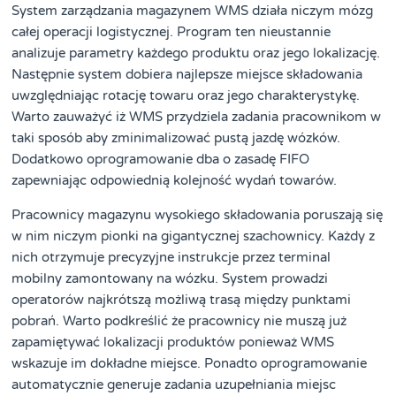
System zarządzania magazynem WMS działa niczym mózg
całej operacji logistycznej. Program ten nieustannie
analizuje parametry każdego produktu oraz jego lokalizację.
Następnie system dobiera najlepsze miejsce składowania
uwzględniając rotację towaru oraz jego charakterystykę.
Warto zauważyć iż WMS przydziela zadania pracownikom w
taki sposób aby zminimalizować pustą jazdę wózków.
Dodatkowo oprogramowanie dba o zasadę FIFO
zapewniając odpowiednią kolejność wydań towarów.
Pracownicy magazynu wysokiego składowania poruszają się
w nim niczym pionki na gigantycznej szachownicy. Każdy z
nich otrzymuje precyzyjne instrukcje przez terminal
mobilny zamontowany na wózku. System prowadzi
operatorów najkrótszą możliwą trasą między punktami
pobrań. Warto podkreślić że pracownicy nie muszą już
zapamiętywać lokalizacji produktów ponieważ WMS
wskazuje im dokładne miejsce. Ponadto oprogramowanie
automatycznie generuje zadania uzupełniania miejsc