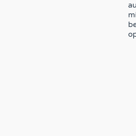
au
mi
be
op