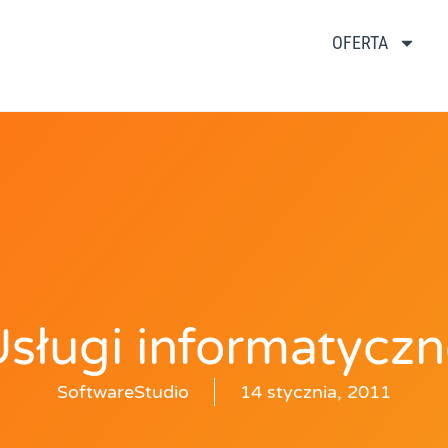
OFERTA
sługi informatycz
SoftwareStudio
14 stycznia, 2011