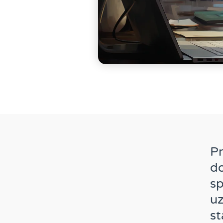
Pr
d
sp
uz
st