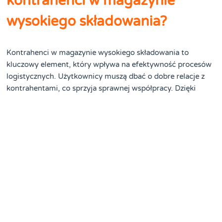
kontrahenci w magazynie
wysokiego składowania?
Kontrahenci w magazynie wysokiego składowania to
kluczowy element, który wpływa na efektywność procesów
logistycznych. Użytkownicy muszą dbać o dobre relacje z
kontrahentami, co sprzyja sprawnej współpracy. Dzięki
temu, organizacje mogą szybko realizować zamówienia i
dostawy, co zwiększa zadowolenie klientów. Taki system
sprzyja także lepszemu zarządzaniu stanami
magazynowymi, co wpływa na dokładność danych.
Ostatecznie, skuteczne zarządzanie kontrahentami
przyczynia się do poprawy jakości usług oraz zwiększenia
satysfakcji klientów.