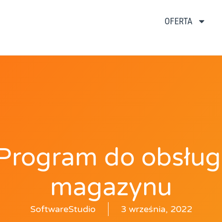
OFERTA
Program do obsług
magazynu
SoftwareStudio
3 września, 2022