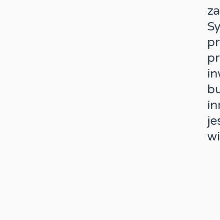
za
S
p
pr
in
bu
i
je
wi