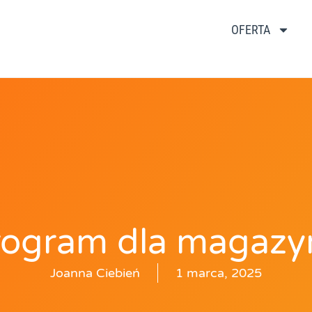
OFERTA
rogram dla magazy
Joanna Ciebień
1 marca, 2025