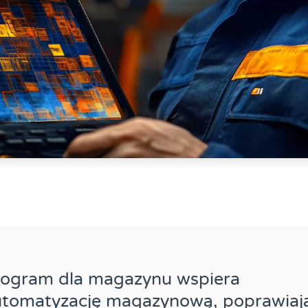
rogram dla magazynu wspiera
utomatyzację magazynową, poprawiaj