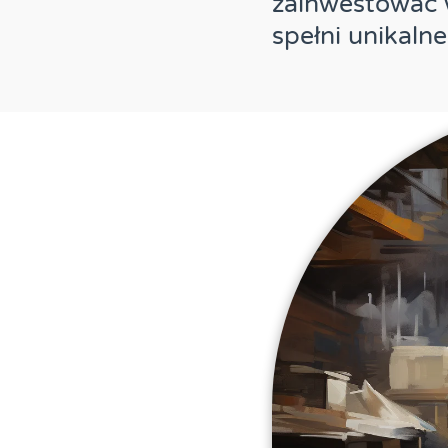
zainwestować
spełni unikaln