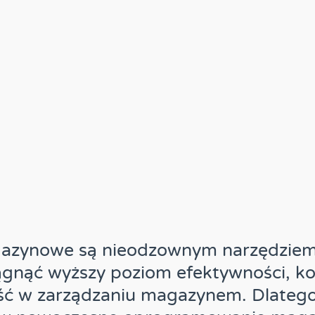
zynowe są nieodzownym narzędziem 
ągnąć wyższy poziom efektywności, kon
ść w zarządzaniu magazynem. Dlateg