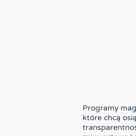
Programy maga
które chcą osi
transparentno