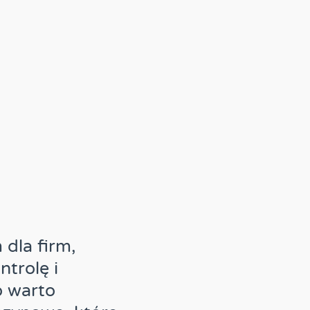
dla firm,
trolę i
o warto