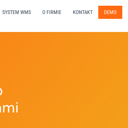
SYSTEM WMS
O FIRMIE
KONTAKT
DEMO
o
ami