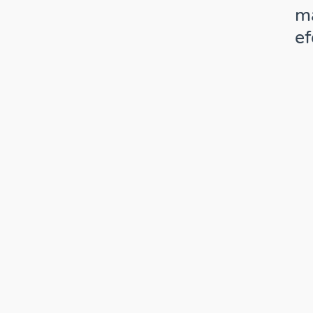
ma
ef