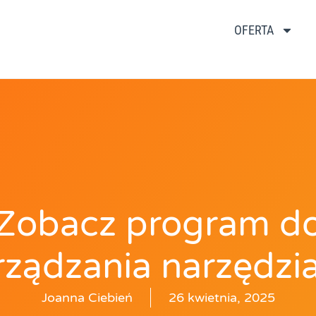
OFERTA
Zobacz program d
rządzania narzędzi
Joanna Ciebień
26 kwietnia, 2025