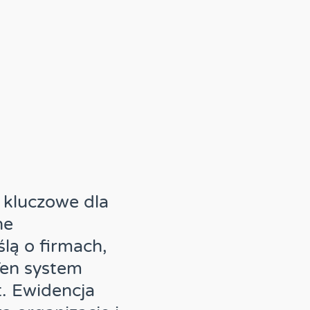
 kluczowe dla
ne
ą o firmach,
Ten system
. Ewidencja