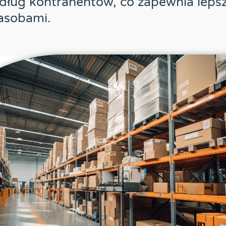
ług kontrahentów, co zapewnia lepszą
zasobami.