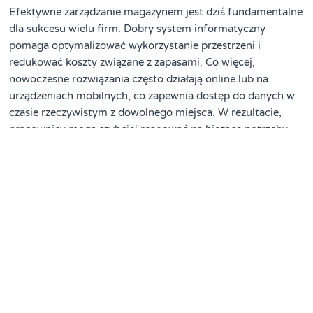
Efektywne zarządzanie magazynem jest dziś fundamentalne
dla sukcesu wielu firm. Dobry system informatyczny
pomaga optymalizować wykorzystanie przestrzeni i
redukować koszty związane z zapasami. Co więcej,
nowoczesne rozwiązania często działają online lub na
urządzeniach mobilnych, co zapewnia dostęp do danych w
czasie rzeczywistym z dowolnego miejsca. W rezultacie,
pracownicy mogą szybciej reagować na bieżące potrzeby
operacyjne.
Właściwie dobrany
program do obsługi magazynu
znacząco
usprawnia codzienne operacje, takie jak przyjmowanie
towarów, ich lokalizowanie czy kompletacja zamówień.
Ponadto, systemy te oferują funkcje raportowania i analizy,
które wspierają podejmowanie lepszych decyzji
biznesowych. Dzięki automatyzacji wielu zadań, pracownicy
minimalizują ryzyko błędów i zwiększają swoją
produktywność. Dlatego wdrożenie takiego
oprogramowania jest ważnym krokiem w rozwoju