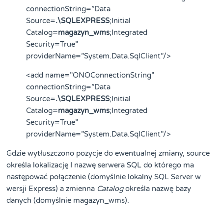
connectionString=”Data
Source=
.\SQLEXPRESS
;Initial
Catalog=
magazyn_wms
;Integrated
Security=True”
providerName=”System.Data.SqlClient”/>
<add name=”ONOConnectionString”
connectionString=”Data
Source=
.\SQLEXPRESS
;Initial
Catalog=
magazyn_wms
;Integrated
Security=True”
providerName=”System.Data.SqlClient”/>
Gdzie wytłuszczono pozycje do ewentualnej zmiany, source
określa lokalizację I nazwę serwera SQL do którego ma
następować połączenie (domyślnie lokalny SQL Server w
wersji Express) a zmienna
Catalog
określa nazwę bazy
danych (domyślnie magazyn_wms).