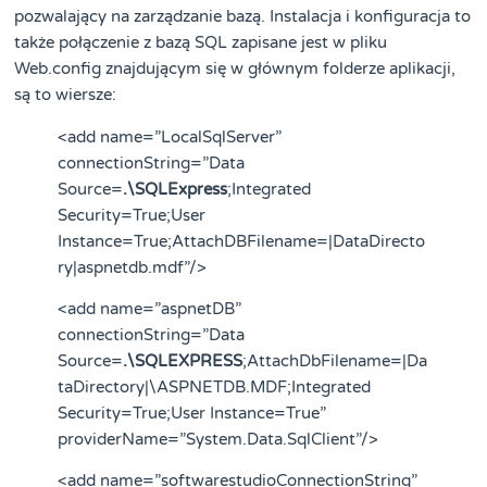
pozwalający na zarządzanie bazą. Instalacja i konfiguracja to
także połączenie z bazą SQL zapisane jest w pliku
Web.config znajdującym się w głównym folderze aplikacji,
są to wiersze:
<add name=”LocalSqlServer”
connectionString=”Data
Source=
.\SQLExpress
;Integrated
Security=True;User
Instance=True;AttachDBFilename=|DataDirecto
ry|aspnetdb.mdf”/>
<add name=”aspnetDB”
connectionString=”Data
Source=
.\SQLEXPRESS
;AttachDbFilename=|Da
taDirectory|\ASPNETDB.MDF;Integrated
Security=True;User Instance=True”
providerName=”System.Data.SqlClient”/>
<add name=”softwarestudioConnectionString”