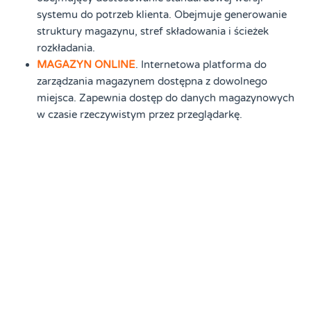
systemu do potrzeb klienta. Obejmuje generowanie
struktury magazynu, stref składowania i ścieżek
rozkładania.
MAGAZYN ONLINE
. Internetowa platforma do
zarządzania magazynem dostępna z dowolnego
miejsca. Zapewnia dostęp do danych magazynowych
w czasie rzeczywistym przez przeglądarkę.
OPTYMALIZACJA PROCESÓW
. System WMS
pozwala na znaczące usprawnienie i przyspieszenie
procesów magazynowych. Umożliwia automatyzację i
optymalizację większości operacji logistycznych.
PROGRAM MAGAZYNOWY
. Kompleksowe
oprogramowanie do zarządzania wszystkimi
aspektami pracy magazynu. Zawiera moduły do
obsługi przyjęć, wydań i inwentaryzacji.
SYSTEM WMS
. Zaawansowany system zarządzania
magazynem, który wymaga odpowiedniego
przygotowania do wdrożenia. Zapewnia pełną