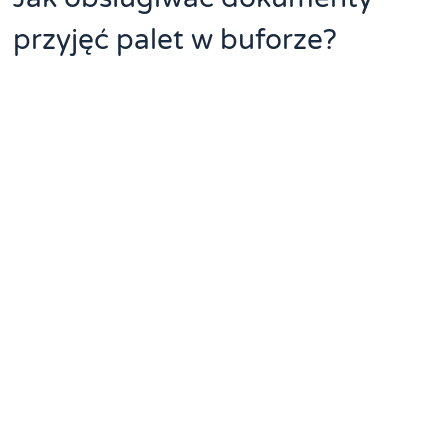
przyjęć palet w buforze?
Dokumenty przyjęć palet bufor
to narzędzie do
tymczasowego przechowywania dokumentów przed ich
ostatecznym zatwierdzeniem. System umożliwia wstępną
weryfikację poprawności wprowadzonych danych przed
finalnym księgowaniem. Użytkownik może edytować i
modyfikować dokumenty znajdujące się w buforze.
Funkcjonalność wspiera proces kontroli jakości
dokumentacji. Moduł pozwala na masowe zatwierdzanie
dokumentów spełniających określone kryteria.