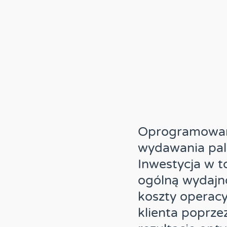
Oprogramowani
wydawania pale
Inwestycja w 
ogólną wydajn
koszty operacy
klienta poprze