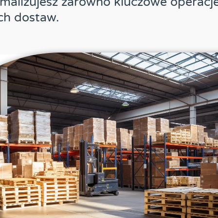
tymalizujesz zarówno kluczowe operac
uch dostaw.