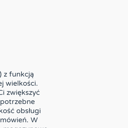
z funkcją
j wielkości.
i zwiększyć
epotrzebne
kość obsługi
 zamówień. W