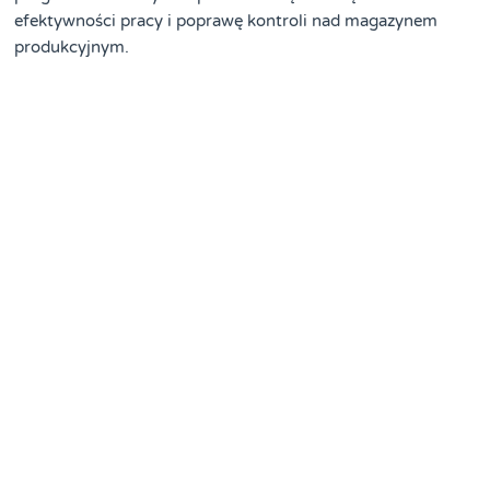
efektywności pracy i poprawę kontroli nad magazynem
produkcyjnym.
Program magazynowy w
zakładzie produkcyjnym
Jak program magazynowy
WMS przyspiesza procesy w
zakładach produkcyjnych?