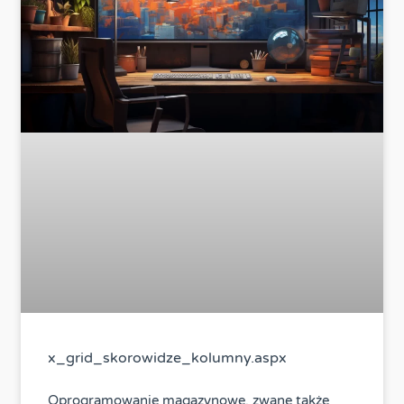
x_grid_skorowidze_kolumny.aspx
Oprogramowanie magazynowe, zwane także